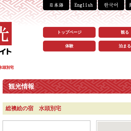
トップページ
観る
体験
泊まる
水頭別宅
観光情報
総襖絵の宿 水頭別宅