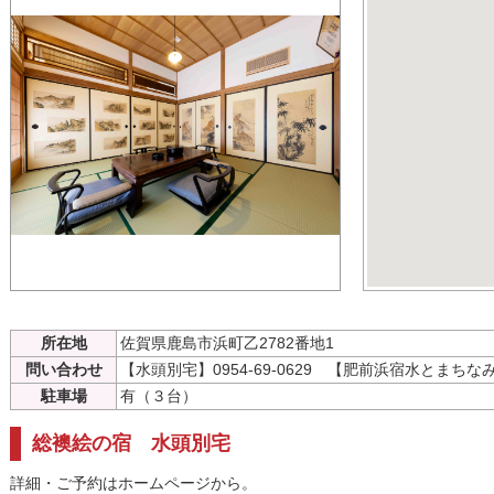
所在地
佐賀県鹿島市浜町乙2782番地1
問い合わせ
【水頭別宅】0954-69-0629 【肥前浜宿水とまちなみの会
駐車場
有（３台）
総襖絵の宿 水頭別宅
詳細・ご予約はホームページから。