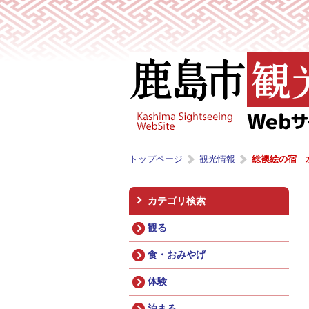
トップページ
観光情報
総襖絵の宿 
カテゴリ検索
観る
食・おみやげ
体験
泊まる