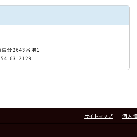
納富分2643番地1
954-63-2129
サイトマップ
個人