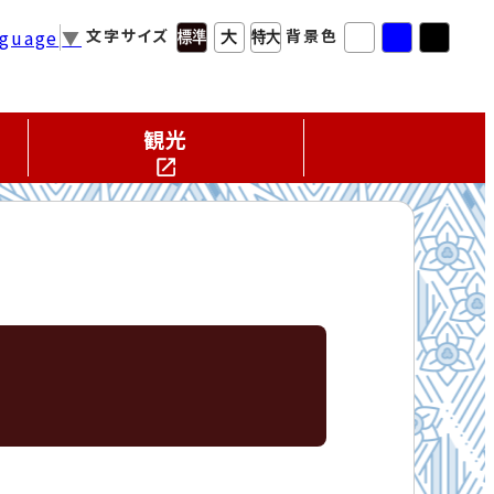
nguage
▼
文字サイズ
背景色
観光