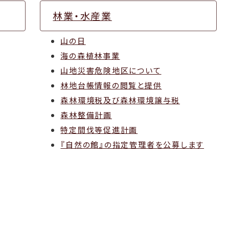
林業・水産業
山の日
海の森植林事業
山地災害危険地区について
林地台帳情報の閲覧と提供
森林環境税及び森林環境譲与税
森林整備計画
特定間伐等促進計画
『自然の館』の指定管理者を公募します