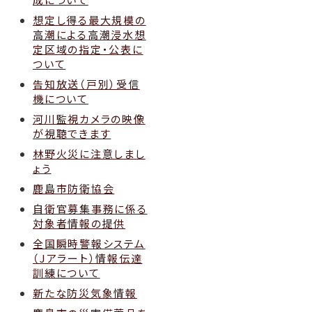
想定し得る最大規模の
高潮による高潮浸水想
定区域の指定・公表に
ついて
告知放送（戸別）受信
機について
河川監視カメラの映像
が視聴できます
林野火災に注意しまし
ょう
鹿島市防衛協会
自衛官募集事務に係る
対象者情報の提供
全国瞬時警報システム
（Jアラート）情報伝達
訓練について
新たな防災気象情報