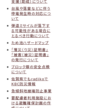
支援（助成）について
台風や落雷などに伴う
停電発生時の対応につ
いて
弾道ミサイルが落下す
る可能性がある場合に
とるべき行動について
ため池ハザードマップ
「罹災（り災）証明書」
「被害（被災）証明書」
の発行について
ブロック塀の安全点検
について
佐賀県でもradikoで
KBC防災情報
急傾斜地崩壊防止事業
要配慮者利用施設にお
ける避難確保計画の作
成について