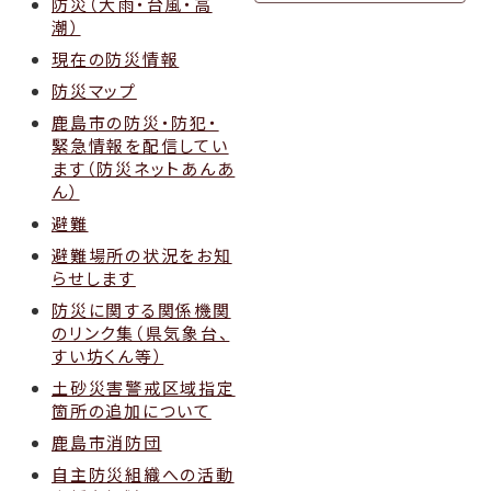
防災（大雨・台風・高
潮）
現在の防災情報
防災マップ
鹿島市の防災・防犯・
緊急情報を配信してい
ます（防災ネットあんあ
ん）
避難
避難場所の状況をお知
らせします
防災に関する関係機関
のリンク集（県気象台、
すい坊くん等）
土砂災害警戒区域指定
箇所の追加について
鹿島市消防団
自主防災組織への活動