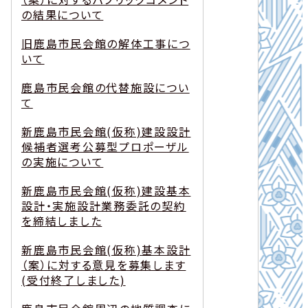
の結果について
旧鹿島市民会館の解体工事につ
いて
鹿島市民会館の代替施設につい
て
新鹿島市民会館(仮称)建設設計
候補者選考公募型プロポーザル
の実施について
新鹿島市民会館(仮称)建設基本
設計・実施設計業務委託の契約
を締結しました
新鹿島市民会館(仮称)基本設計
（案）に対する意見を募集します
(受付終了しました)