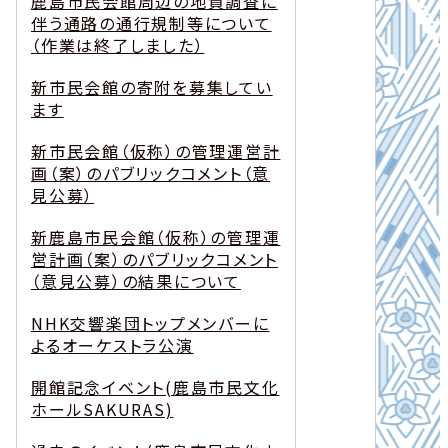
鹿島市民会館周辺の地質調査に
伴う通路の通行規制等について
（作業は終了しました）
新市民会館の寄附を募集してい
ます
新市民会館（仮称）の管理運営計
画（案）のパブリックコメント（意
見公募）
新鹿島市民会館（仮称）の管理運
営計画（案）のパブリックコメント
（意見公募）の結果について
NHK交響楽団トップメンバーに
よるオーケストラ公演
開館記念イベント(鹿島市民文化
ホールSAKURAS)