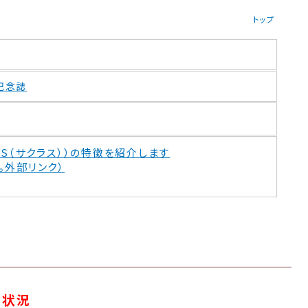
トップ
記念誌
AS（サクラス））の特徴を紹介します
。外部リンク）
約状況