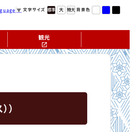
nguage
▼
文字サイズ
背景色
観光
））