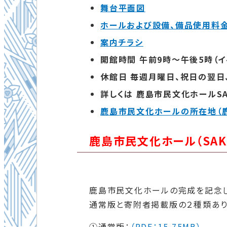
舞台平面図
ホールおよび設備、備品使用料
案内チラシ
開館時間 午前9時～午後5時（
休館日 毎週月曜日、祝日の翌日、
詳しくは 鹿島市民文化ホールSAKU
鹿島市民文化ホールの所在地（
鹿島市民文化ホール（SAK
鹿島市民文化ホールの完成を記念
通常版と寄附者掲載版の２種類あり
①通常版：
（PDF：15.75MB）