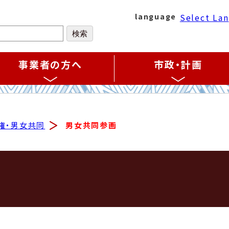
Select La
language
事業者の方へ
市政・計画
権・男女共同
男女共同参画