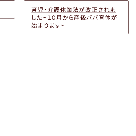
育児・介護休業法が改正されま
した~１０月から産後パパ育休が
始まります~