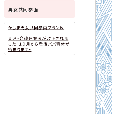
男女共同参画
かしま男女共同参画プランⅣ
育児・介護休業法が改正されま
した~１０月から産後パパ育休が
始まります~