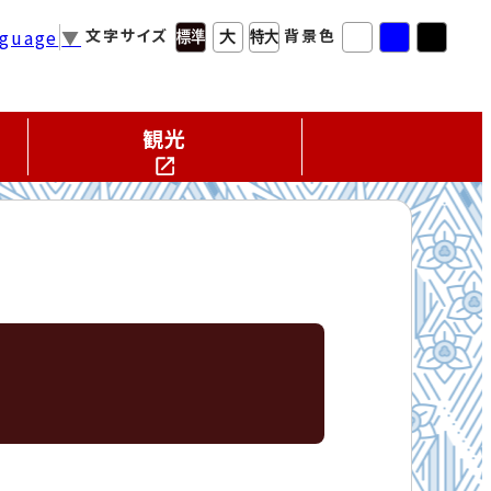
nguage
▼
文字サイズ
背景色
観光