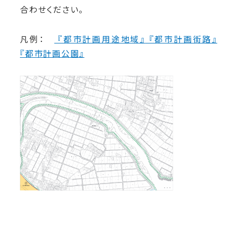
合わせください。
凡例：
『都市計画用途地域』
『都市計画街路』
『都市計画公園』