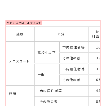
使用
施設
区分
（1面1時
市内居住者等
160
高校生以下
その他の者
330
テニスコート
市内居住者等
330
一般
その他の者
670
市内居住者等
440
照明
その他の者
880