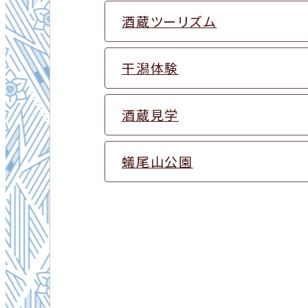
酒蔵ツーリズム
干潟体験
酒蔵見学
蟻尾山公園