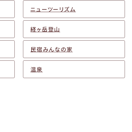
ニューツーリズム
経ヶ岳登山
民宿みんなの家
温泉