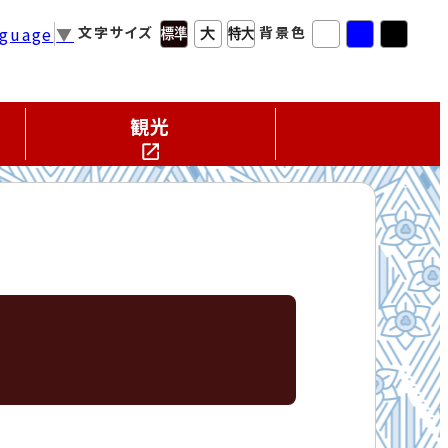
nguage
▼
文字サイズ
背景色
観光