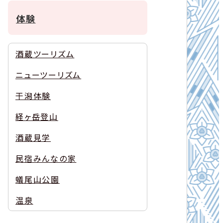
体験
酒蔵ツーリズム
ニューツーリズム
干潟体験
経ヶ岳登山
酒蔵見学
民宿みんなの家
蟻尾山公園
温泉