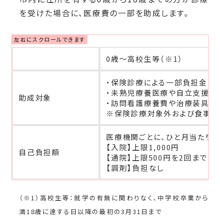
を
受けた場合に、医療費の一部を助成します。
0歳～高校生等（※1）
・保険診療による一部負担金（2
・未熟児療養医療や自立支援医
助成対象
・訪問看護療養費や治療装具な
※保険診療対象外および食事療
医療機関ごとに、ひと月当たり
【入院】上限1,000円
自己負担額
【通院】上限5
【調剤】負担なし
（※1）高校生等：就学の有無に関わりなく、中学校卒業から
満18歳に達する日以降の最初の3月31日まで