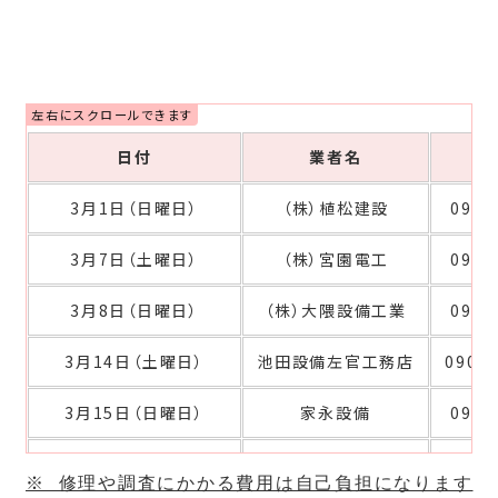
日付
業者名
電
3月1日（日曜日）
（株）植松建設
0954
3月7日（土曜日）
（株）宮園電工
0954
3月8日（日曜日）
（株）大隈設備工業
0954
3月14
日（土曜日
）
池田設備左官工務店
090-8
3月15日（日曜日
）
家永設備
0954
3月20日（祝日・金曜日）
（株）マツモト
0954
※ 修理や調査にかかる費用は自己負担になります