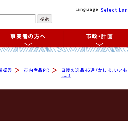
Select La
language
事業者の方へ
市政・計画
業振興
市内産品PR
自慢の逸品46選『かしま、いい
し。』