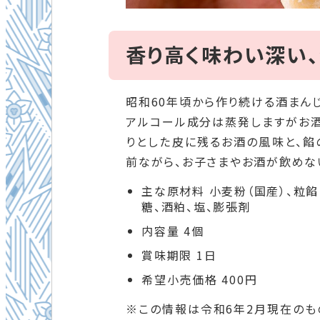
香り高く味わい深い
昭和60年頃から作り続ける酒まんじ
アルコール成分は蒸発し
ますがお
りとした皮に残るお酒の風味と、餡
前ながら、お子さまやお酒が飲めな
主な原材料 小麦粉（国産）、粒餡
糖、酒粕、塩、膨張剤
内容量 4個
賞味期限 1日
希望小売価格 400円
※この情報は令和6年2月現在のも