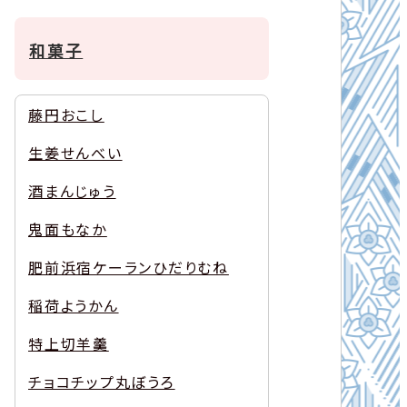
和菓子
藤円おこし
生姜せんべい
酒まんじゅう
鬼面もなか
肥前浜宿ケーランひだりむね
稲荷ようかん
特上切羊羹
チョコチップ丸ぼうろ