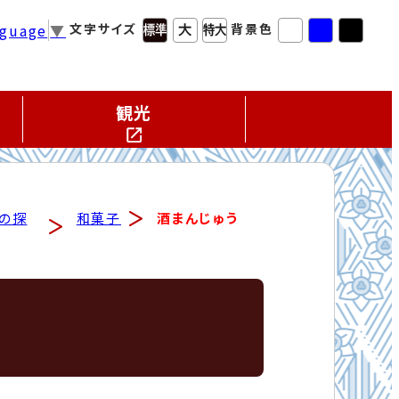
nguage
▼
文字サイズ
背景色
観光
もの探
和菓子
酒まんじゅう