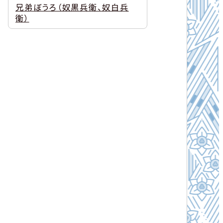
兄弟ぼうろ（奴黒兵衛、奴白兵
衛）