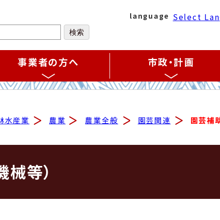
Select La
language
事業者の方へ
市政・計画
林水産業
農業
農業全般
園芸関連
園芸補助
機械等）