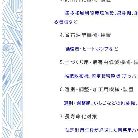
果樹根域制限栽培施設、果樹棚、
る機械など
4.省石油型機械・装置
循環扇・ヒートポンプなど
5.土づくり用・病害虫低減機械・
堆肥散布機、剪定枝粉砕機（チッパー
6.選別・調整・加工用機械・装置
選別・調整期、いちごなどの包装機、
7.長寿命化対策
法定耐用年数が経過した園芸用ハ