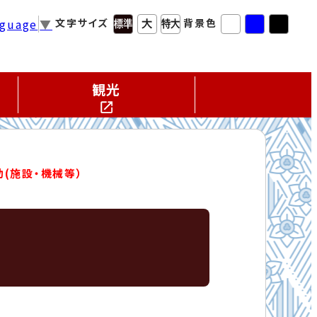
nguage
▼
文字サイズ
背景色
観光
(施設・機械等）