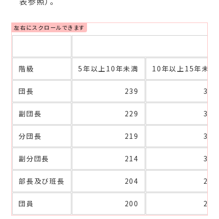
表参照）。
階級
5年以上10年未満
10年以上15年未満
団長
239
344
副団長
229
329
分団長
219
318
副分団長
214
303
部長及び班長
204
283
団員
200
264