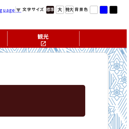
nguage
▼
文字サイズ
背景色
観光