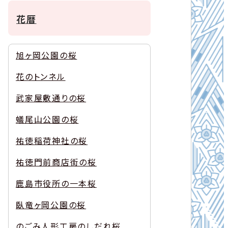
花暦
旭ヶ岡公園の桜
花のトンネル
武家屋敷通りの桜
蟻尾山公園の桜
祐徳稲荷神社の桜
祐徳門前商店街の桜
鹿島市役所の一本桜
臥竜ヶ岡公園の桜
のごみ人形工房のしだれ桜