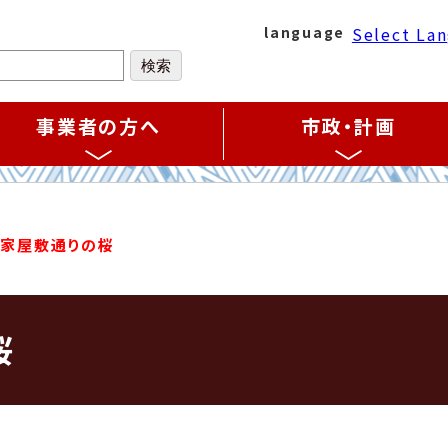
Select La
language
事業者の方へ
市政・計画
武家屋敷通りの桜
桜