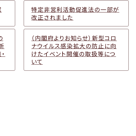
認
特定非営利活動促進法の一部が
改正されました
の
（内閣府よりお知らせ）新型コロ
新
ナウイルス感染拡大の防止に向
・
けたイベント開催の取扱等につ
いて