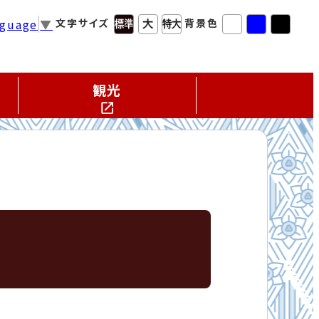
nguage
▼
文字サイズ
背景色
観光