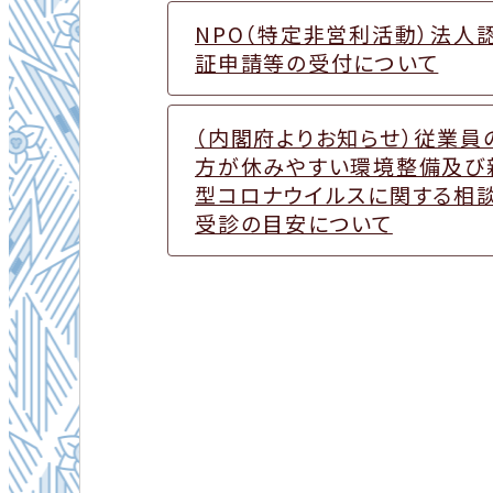
NPO（特定非営利活動）法人
証申請等の受付について
（内閣府よりお知らせ）従業員
方が休みやすい環境整備及び
型コロナウイルスに関する相談
受診の目安について