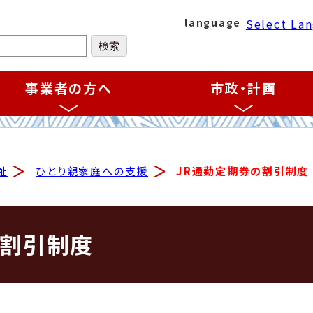
Select La
language
事業者の方へ
市政・計画
祉
ひとり親家庭への支援
JR通勤定期券の割引制度
の割引制度