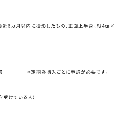
）
近6カ月以内に撮影したもの、正面上半身、縦4㎝×
明書 ＊定期券購入ごとに申請が必要です。
受けている人）