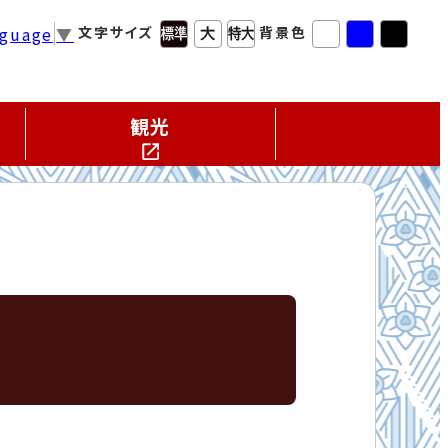
nguage
▼
文字サイズ
背景色
観光