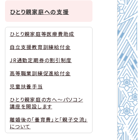
ひとり親家庭への支援
ひとり親家庭等医療費助成
自立支援教育訓練給付金
JR通勤定期券の割引制度
高等職業訓練促進給付金
児童扶養手当
ひとり親家庭の方へ～パソコン
講座を開設します
離婚後の「養育費」と「親子交流」
について