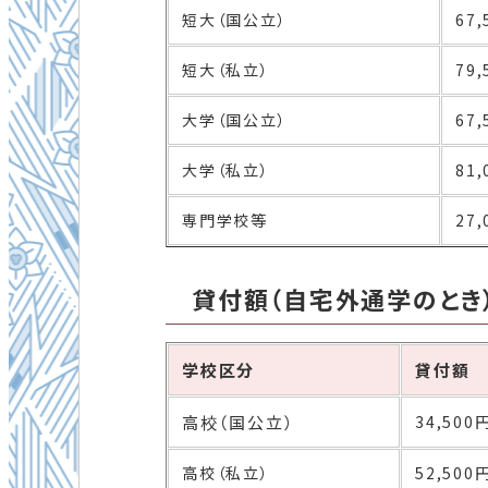
短大（国公立）
67
短大（私立）
79
大学（国公立）
67
大学（私立）
81
専門学校等
27
貸付額（自宅外通学のとき
学校区分
貸付額
高校（国公立）
34,50
高校（私立）
52,50