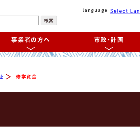
Select La
language
事業者の方へ
市政・計画
祉
修学資金