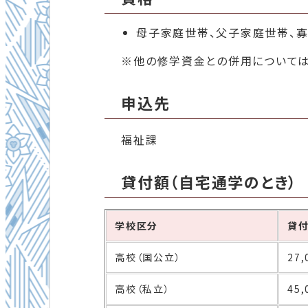
母子家庭世帯、父子家庭世帯、
※他の修学資金との併用については
申込先
福祉課
貸付額（自宅通学のとき）
学校区分
貸
高校（国公立）
27
高校（私立）
45