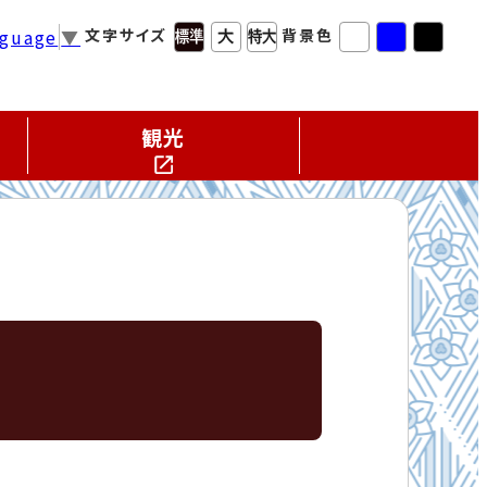
nguage
▼
文字サイズ
背景色
観光