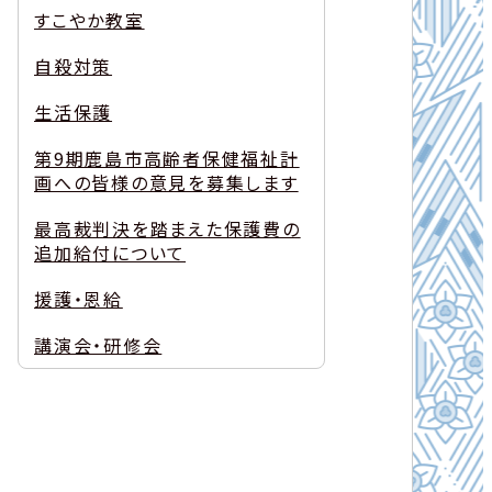
すこやか教室
自殺対策
生活保護
第9期鹿島市高齢者保健福祉計
画への皆様の意見を募集します
最高裁判決を踏まえた保護費の
追加給付について
援護・恩給
講演会・研修会