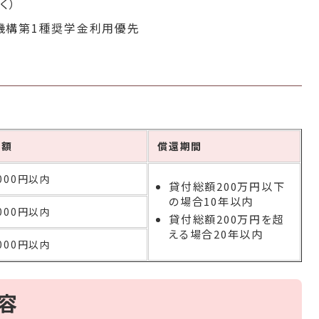
く）
機構第1種奨学金利用優先
付額
償還期間
,000円以内
貸付総額200万円以下
の場合10年以内
,000円以内
貸付総額200万円を超
える場合20年以内
,000円以内
内容