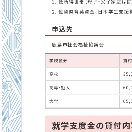
低所得世帯（母子・父子家庭は除
佐賀県育英資金、日本学生支援
申込先
鹿島市社会福祉協議会
学校区分
貸
高校
35
高専・短大
60
大学
65
就学支度金の貸付