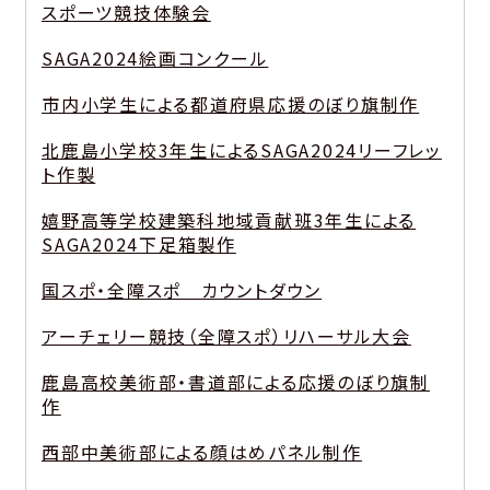
スポーツ競技体験会
SAGA2024絵画コンクール
市内小学生による都道府県応援のぼり旗制作
北鹿島小学校3年生によるSAGA2024リーフレッ
ト作製
嬉野高等学校建築科地域貢献班3年生による
SAGA2024下足箱製作
国スポ・全障スポ カウントダウン
アーチェリー競技（全障スポ）リハーサル大会
鹿島高校美術部・書道部による応援のぼり旗制
作
西部中美術部による顔はめパネル制作