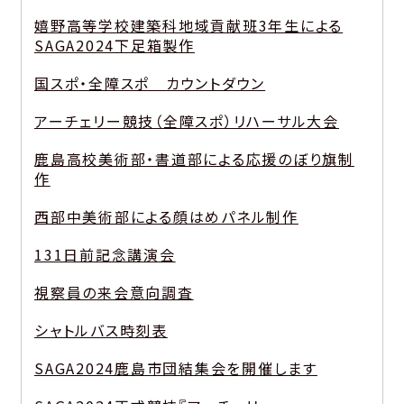
嬉野高等学校建築科地域貢献班3年生による
SAGA2024下足箱製作
国スポ・全障スポ カウントダウン
アーチェリー競技（全障スポ）リハーサル大会
鹿島高校美術部・書道部による応援のぼり旗制
作
西部中美術部による顔はめパネル制作
131日前記念講演会
視察員の来会意向調査
シャトルバス時刻表
SAGA2024鹿島市団結集会を開催します