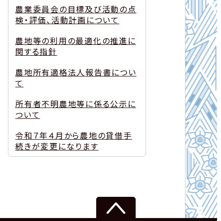
農業委員会の目標及び活動の点
検・評価、活動計画について
農地等の利用の最適化の推進に
関する指針
農地所有適格法人報告書につい
て
所有者不明農地等に係る公示に
ついて
令和７年４月から農地の貸借手
続きが変更になります