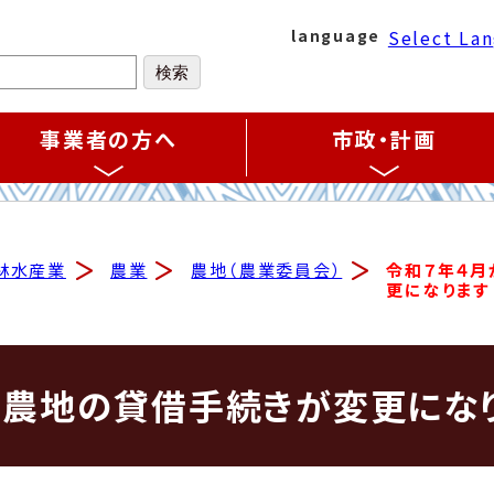
Select La
language
事業者の方へ
市政・計画
林水産業
農業
農地（農業委員会）
令和７年４月
更になります
ら農地の貸借手続きが変更にな