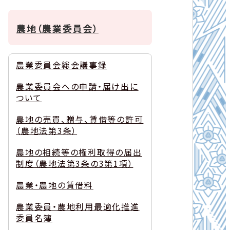
農地（農業委員会）
農業委員会総会議事録
農業委員会への申請・届け出に
ついて
農地の売買、贈与、賃借等の許可
（農地法第3条）
農地の相続等の権利取得の届出
制度（農地法第3条の3第1項）
農業・農地の賃借料
農業委員・農地利用最適化推進
委員名簿