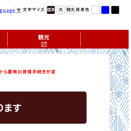
nguage
▼
文字サイズ
背景色
観光
から農地の貸借手続きが変
ります