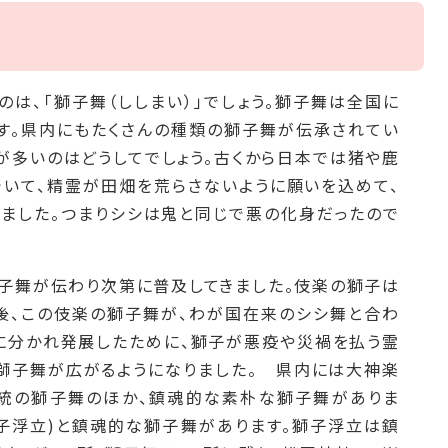
は、「獅子舞（ししまい）」でしょう。獅子舞は全国に
す。県内にもたくさんの種類の獅子舞が伝承されてい
が多いのはどうしてでしょう。古くから日本では猪や鹿
いて、精霊が田畑を荒らさないように願いを込めて、
ました。つまりシシは鬼と同じで悪の化身だったので
獅子舞が伝わり次第に普及してきました。伎楽の獅子は
後、この伎楽の獅子舞が、わが国在来のシシ舞と合わ
に分かれ発展したために、獅子が悪疫や災禍を払う霊
獅子舞が広がるようになりました。 県内には大神楽
系統の獅子舞のほか、鎮魂的な素朴な獅子舞がありま
子浮立)と鎮魂的な獅子舞があります。獅子浮立は鎮