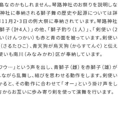
島なのかもしれません。琴路神社のお祭りを説明しな
路神社に奉納される獅子舞の歴史や起源については詳
11月2・3日の例大祭に奉納されています。琴路神社
子（計4人）」の他、「獅子釣り（1人）」、「剣使い（2
い（けんつかい）も赤と青の面を被っています。剣使い
さるたひこ）、青天狗が烏天狗（からすてんぐ）と伝え
使いも南川（みなみかわ）区が奉納しています。
ウ…」という声を出し、青獅子（雌）を赤獅子（雄）が
しながら乱舞し、結びを思わせる動作をします。剣使い
ると、その動作に合わせて「オー」という掛け声をし
方からお互いに歩み寄り剣を使って演舞を行います。