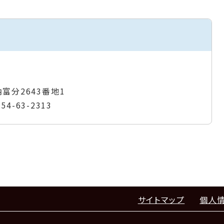
納富分2643番地1
954-63-2313
サイトマップ
個人