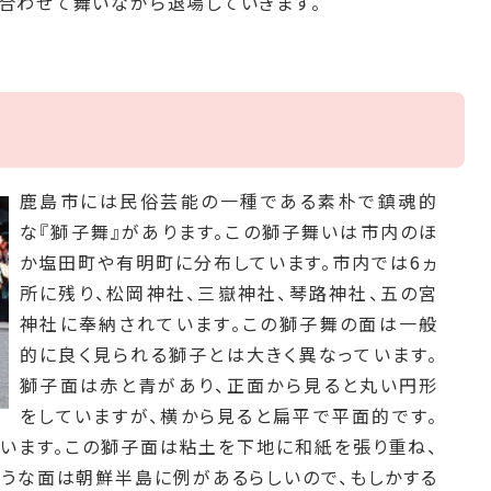
に合わせて舞いながら退場していきます。
鹿島市には民俗芸能の一種である素朴で鎮魂的
な『獅子舞』があります。この獅子舞いは市内のほ
か塩田町や有明町に分布しています。市内では6ヵ
所に残り、松岡神社、三嶽神社、琴路神社、五の宮
神社に奉納されています。この獅子舞の面は一般
的に良く見られる獅子とは大きく異なっています。
獅子面は赤と青があり、正面から見ると丸い円形
をしていますが、横から見ると扁平で平面的です。
います。この獅子面は粘土を下地に和紙を張り重ね、
ような面は朝鮮半島に例があるらしいので、もしかする