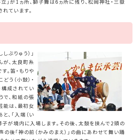
立」が1ヵ所、獅子舞は6ヵ所に残り、松岡神社・三嶽
されています。
ししぶりゅう）」
んが、太良町糸
す。笛・もりや
こどう（小鼓）・
で構成されてい
うで、和紙の張
芸能は、最初女
あと、「入端（い
獅子が境内に入場します。その後、太鼓を挟んで2頭の
声の後「神の前（かみのまえ）」の曲にあわせて舞い踊