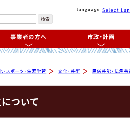
Select La
language
事業者の方へ
市政・計画
化・スポーツ・生涯学習
文化・芸術
民俗芸能・伝承芸
立について