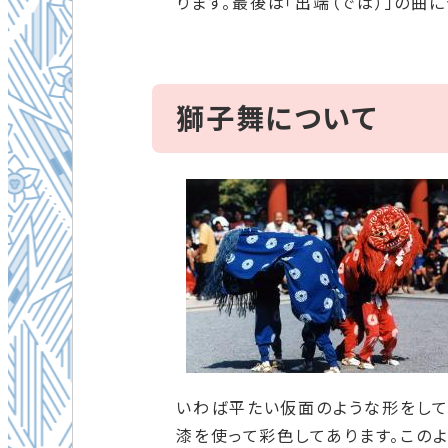
ります。最後は「出端（では）」の曲
獅子舞について
いわば平たい仮面のような形をして
漆を使って彩色してあります。この