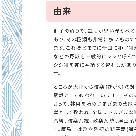
由来
獅子の踊りで、誰もが思い浮かべるの
あり、その種類も非常に多いもので
ます。これほどまでに全国に獅子舞
などの野獣を一般的にシシと呼んで
シシ舞を神に奉納する習わしがあり
す。
ところが大陸から伎楽（ぎがく）の
霊獣として敬われています。 その
さって、神楽を始めさまざまの芸能
獣として敬われ、全国にさまざまな
系統、伎楽系統、散楽系統、浮立
す。鹿島には浮立系統の獅子舞(獅