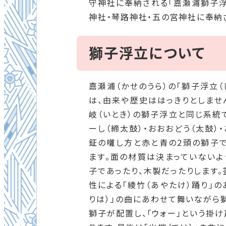
守神社に奉納される「嘉瀬浦獅子浮
神社・琴路神社・五の宮神社に奉納
獅子浮立について
嘉瀬浦（かせのうら）の「獅子浮立（
は、由来や歴史ははっきりとしませ
岐（いとき）の獅子浮立と同じ系統で
ーし（締太鼓）・おおおどう（太鼓）・
鉦の囃し方と赤と青の2頭の獅子
ます。面の材質は決まっていないよ
子であったり、木製だったりします。
性による「綾竹（あやたけ）踊り」の
りは）」の曲にあわせて舞いながら
獅子が配置し、「ウォー」という掛け