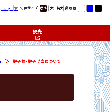
nguage
▼
文字サイズ
背景色
観光
能
獅子舞・獅子浮立について