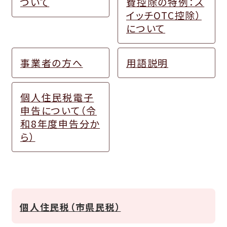
ついて
費控除の特例：ス
イッチOTC控除）
について
事業者の方へ
用語説明
個人住民税電子
申告について（令
和8年度申告分か
ら）
個人住民税（市県民税）