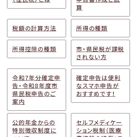
算
税額の計算方法
所得の種類
所得控除の種類
市・県民税が課税
されない方
令和7年分確定申
確定申告は便利
告・令和8年度市
なスマホ申告が
県民税申告のご
おすすめです！
案内
公的年金からの
セルフメディケー
特別徴収制度に
ション税制（医療