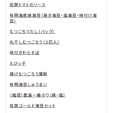
完熟トマトのソース
有明海産焼海苔（焼き海苔・塩海苔・味付け海
苔）
むつごろうだし（パック）
丸干しむつごろう（２匹入）
味付きわらすぼ
えびっ子
揚げむつごろう蒲鉾
有明海苔しゅうまい
（推奨）鹿島一番のり（焼・塩）
佐賀ゴールド海苔セット