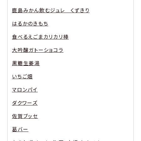
鹿島みかん飲むジュレ くずきり
はるかのきもち
食べるえごまカリカリ棒
大吟醸ガトーショコラ
黒糖生姜湯
いちご畑
マロンパイ
ダクワーズ
佐賀ブッセ
葛バー