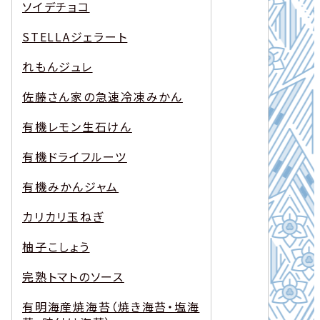
ソイデチョコ
STELLAジェラート
れもんジュレ
佐藤さん家の急速冷凍みかん
有機レモン生石けん
有機ドライフルーツ
有機みかんジャム
カリカリ玉ねぎ
柚子こしょう
完熟トマトのソース
有明海産焼海苔（焼き海苔・塩海