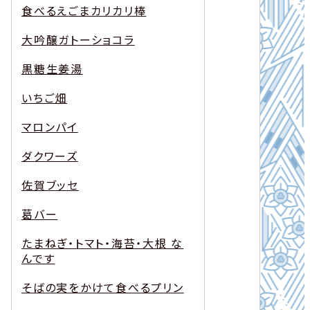
食べるえごまカリカリ棒
大吟醸ガトーショコラ
黒糖生姜湯
いちご畑
マロンパイ
ダクワーズ
佐賀ブッセ
葛バー
たまねぎ・トマト・海苔・大根 な
んです
そばの実をかけて食べるプリン