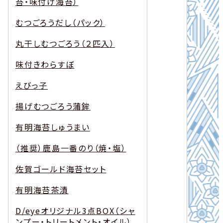
苔・味付け海苔）
むつごろうだし（パック）
丸干しむつごろう（２匹入）
味付きわらすぼ
えびっ子
揚げむつごろう蒲鉾
有明海苔しゅうまい
（推奨）鹿島一番のり（焼・塩）
佐賀ゴールド海苔セット
有明海苔茶漬
D/eyeオリジナル3点BOX（シャ
ンプー・トリートメント・オイル）