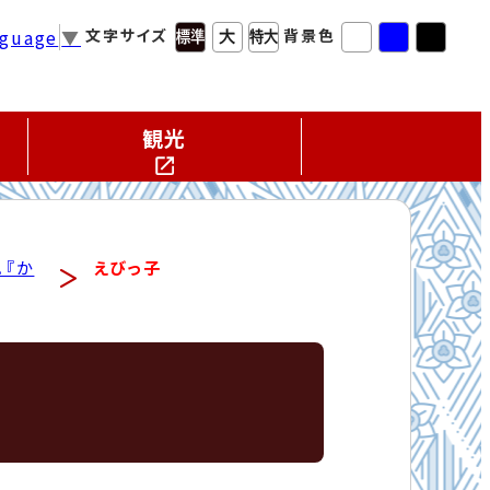
nguage
▼
文字サイズ
背景色
観光
。『か
えびっ子