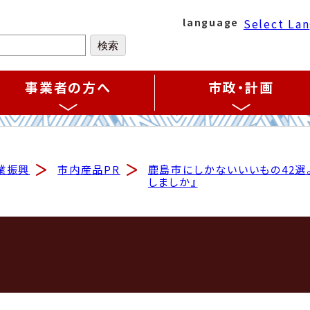
Select La
language
事業者の方へ
市政・計画
業振興
市内産品PR
鹿島市にしかないいいもの42選
しましか』