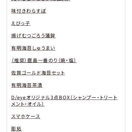
味付きわらすぼ
えびっ子
揚げむつごろう蒲鉾
有明海苔しゅうまい
（推奨）鹿島一番のり（焼・塩）
佐賀ゴールド海苔セット
有明海苔茶漬
D/eyeオリジナル3点BOX（シャンプー・トリート
メント・オイル）
スマホケース
彫拓