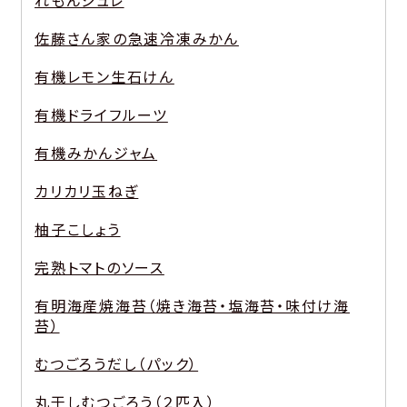
れもんジュレ
佐藤さん家の急速冷凍みかん
有機レモン生石けん
有機ドライフルーツ
有機みかんジャム
カリカリ玉ねぎ
柚子こしょう
完熟トマトのソース
有明海産焼海苔（焼き海苔・塩海苔・味付け海
苔）
むつごろうだし（パック）
丸干しむつごろう（２匹入）