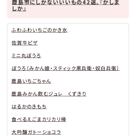
鹿島市にしかないいいもの42選。『かしま
しか』
ふわふわいちごのかき氷
佐賀牛ピザ
ミニ丸ぼうろ
ぼうろ（みかん娘・スティック黒兵衛・奴白兵衛）
鹿島いちごちゃん
鹿島みかん飲むジュレ くずきり
はるかのきもち
食べるえごまカリカリ棒
大吟醸ガトーショコラ