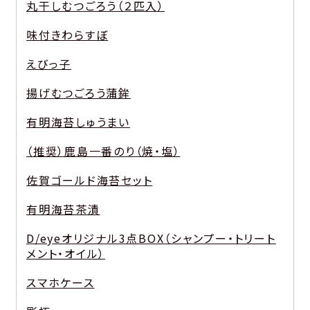
丸干しむつごろう（２匹入）
味付きわらすぼ
えびっ子
揚げむつごろう蒲鉾
有明海苔しゅうまい
（推奨）鹿島一番のり（焼・塩）
佐賀ゴールド海苔セット
有明海苔茶漬
D/eyeオリジナル3点BOX（シャンプー・トリート
メント・オイル）
スマホケース