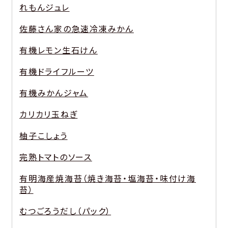
れもんジュレ
佐藤さん家の急速冷凍みかん
有機レモン生石けん
有機ドライフルーツ
有機みかんジャム
カリカリ玉ねぎ
柚子こしょう
完熟トマトのソース
有明海産焼海苔（焼き海苔・塩海苔・味付け海
苔）
むつごろうだし（パック）