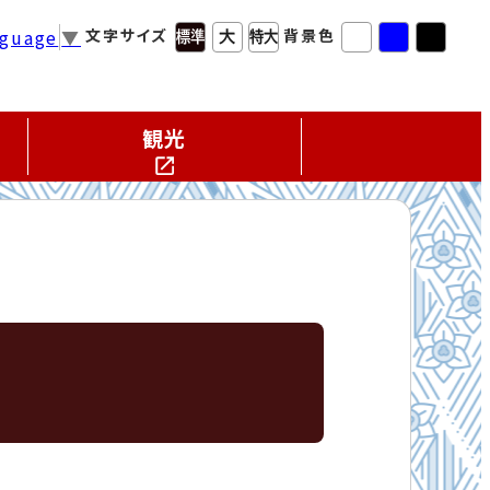
nguage
▼
文字サイズ
背景色
観光