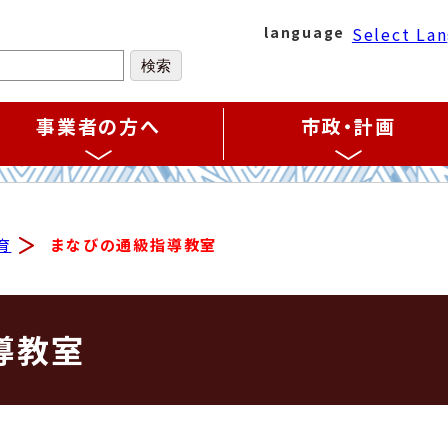
Select La
language
事業者の方へ
市政・計画
育
まなびの通級指導教室
導教室