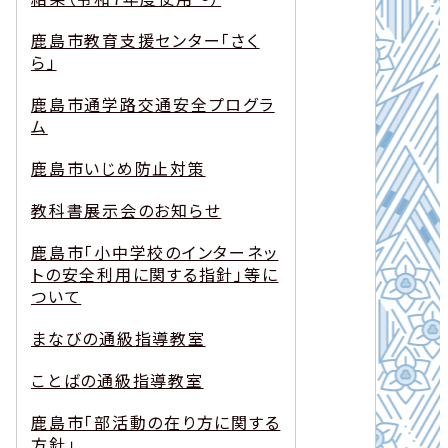
鹿島市教育支援センター「さく
ら」
鹿島市通学路交通安全プログラ
ム
鹿島市いじめ防止対策
教科書展示会のお知らせ
鹿島市「小中学校のインターネッ
トの安全利用に関する指針」等に
ついて
まなびの通級指導教室
ことばの通級指導教室
鹿島市「部活動の在り方に関する
方針」