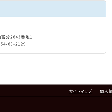
納富分2643番地1
954-63-2129
サイトマップ
個人