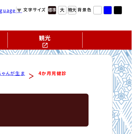
nguage
▼
文字サイズ
背景色
観光
ちゃんが生ま
4か月児健診