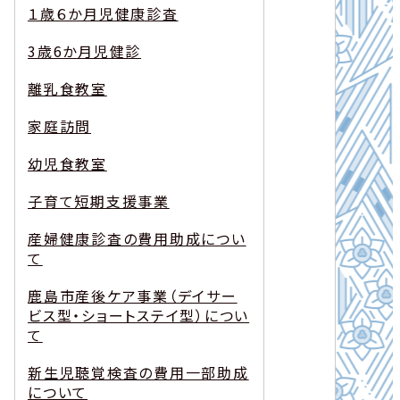
１歳６か月児健康診査
3歳6か月児健診
離乳食教室
家庭訪問
幼児食教室
子育て短期支援事業
産婦健康診査の費用助成につい
て
鹿島市産後ケア事業（デイサー
ビス型・ショートステイ型）につい
て
新生児聴覚検査の費用一部助成
について