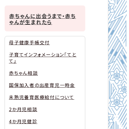
赤ちゃんに出会うまで・赤ち
ゃんが生まれたら
母子健康手帳交付
子育てインフォメーション「てと
て」
赤ちゃん相談
国保加入者の出産育児一時金
未熟児養育医療給付について
2か月児相談
4か月児健診