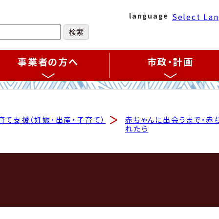
Select La
language
事業者の方へ
市政・計画
育て支援（妊娠・出産・子育て）
赤ちゃんに出会うまで・赤
れたら