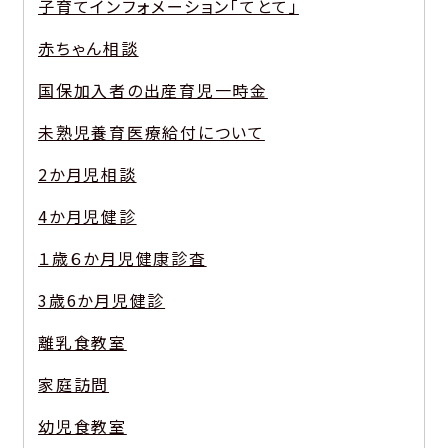
子育てインフォメーション「てとて」
赤ちゃん相談
国保加入者の出産育児一時金
未熟児養育医療給付について
2か月児相談
4か月児健診
１歳６か月児健康診査
3歳6か月児健診
離乳食教室
家庭訪問
幼児食教室