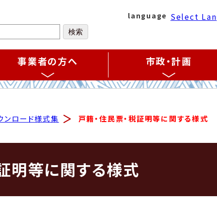
Select La
language
事業者の方へ
市政・計画
ウンロード様式集
戸籍・住民票・税証明等に関する様式
税証明等に関する様式