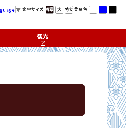
nguage
▼
文字サイズ
背景色
観光