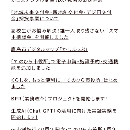
「地域未来交付金・新地創交付金・デジ田交付
金」採択事業について
高校生がお悩み解決！誰一人取り残さない 「スマ
ホ相談会」を開催しました
鹿島市デジタルマップ「かしまっぷ」
「てのひら市役所」で電子申請・施設予約・交通機
能を追加しました
くらしを、もっと便利に。「てのひら市役所」はじめ
ました
BPR（業務改革）プロジェクトを開始します！
生成AI（Chat GPT）の活用に向けた実証実験を
開始します！
～市制施行７０周年記念・てのひら市役所１周年