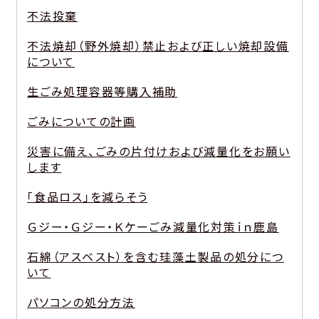
不法投棄
不法焼却（野外焼却）禁止および正しい焼却設備
について
生ごみ処理容器等購入補助
ごみについての計画
災害に備え、ごみの片付けおよび減量化をお願い
します
「食品ロス」を減らそう
Ｇジー・Ｇジー・Ｋケーごみ減量化対策ｉｎ鹿島
石綿（アスベスト）を含む珪藻土製品の処分につ
いて
パソコンの処分方法