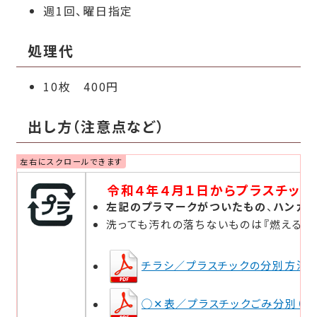
週1回、曜日指定
処理代
10枚 400円
出し方（注意点など）
令和４年４月１日からプラスチック
左記のプラマークがついたもの
、
ハンガ
洗っても汚れの落ちないものは『燃えるご
チラシ／プラスチックの分別方法が変
◯✕表／プラスチックごみ分別（PD