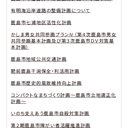
有明海沿岸道路の整備計画について
鹿島市七浦地区活性化計画
かしま男女共同参画プランⅣ（第４次鹿島市男女
共同参画基本計画及び第３次鹿島市ＤＶ対策基
本計画）
鹿島市地域公共交通計画
肥前鹿島干潟保全・利活用計画
鹿島市歴史的風致維持向上計画
コンパクトなまちづくり計画～鹿島市立地適正化
計画～
いのち支えあう鹿島市自殺対策計画
第２期鹿島市障がい者活躍推進計画