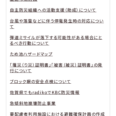
自主防災組織への活動支援（助成）について
台風や落雷などに伴う停電発生時の対応につい
て
弾道ミサイルが落下する可能性がある場合にと
るべき行動について
ため池ハザードマップ
「罹災（り災）証明書」「被害（被災）証明書」の発
行について
ブロック塀の安全点検について
佐賀県でもradikoでKBC防災情報
急傾斜地崩壊防止事業
要配慮者利用施設における避難確保計画の作成