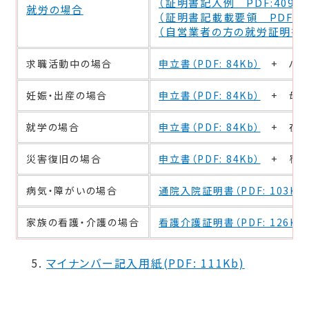
（証明書記入例 PDF:409Kb
就労の場合
（証明書記載載要領 PDF:14
（自営業者の方の就労証明書の添
求職活動中の場合
申立書（PDF: 84Kb）
+ ハロ
妊娠・出産の場合
申立書（PDF: 84Kb）
+ 母子
就学の場合
申立書（PDF: 84Kb）
+ 在学
災害復旧の場合
申立書（PDF: 84Kb）
+ 罹災
病気・障がいの場合
通院入院証明書（PDF: 103Kb
家族の看護・介護の場合
看護介護証明書（PDF: 126Kb
5.
マイナンバー記入用紙(PDF: 111Kb)