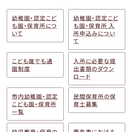
幼稚園・認定こど
幼稚園・認定こど
も園・保育所につ
も園・保育所 入
いて
所申込みについ
て
こども誰でも通
入所に必要な提
園制度
出書類のダウン
ロード
市内幼稚園・認定
民間保育所の保
こども園・保育所
育士募集
一覧
幼児教育・保育の
鹿島市における