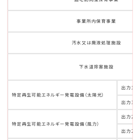
事業所内保育事業
汚水又は廃液処理施設
下水道除害施設
出力1,0
特定再生可能エネルギー発電設備（太陽光）
出力1,0
出力20
特定再生可能エネルギー発電設備（風力）
出力20