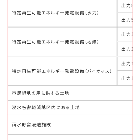
出力5千
特定再生可能エネルギー発電設備（水力）
出力5千
出力1,0
特定再生可能エネルギー発電設備（地熱）
出力1,0
出力1万
特定再生可能エネルギー発電設備（バイオマス）
出力1万
市民緑地の用に供する土地
浸水被害軽減地区内にある土地
雨水貯留浸透施設