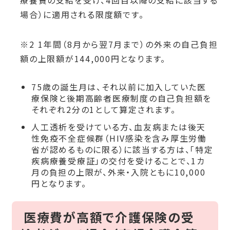
療養費の支給を受け、4回目以降の支給に該当する
場合）に適用される限度額です。
18,000円
一般I・一般II
(※）
（年間上限144,000円）※2
※2 1年間（8月から翌7月まで）の外来の自己負担
区分II
額の上限額が144,000円となります。
8,000円
区分I
75歳の誕生月は、それ以前に加入していた医
療保険と後期高齢者医療制度の自己負担額を
それぞれ2分の1として算定されます。
人工透析を受けている方、血友病または後天
性免疫不全症候群（HIV感染を含み厚生労働
省が認めるものに限る）に該当する方は、「特定
疾病療養受療証」の交付を受けることで、1カ
月の負担の上限が、外来・入院ともに10,000
円となります。
医療費が高額で介護保険の受