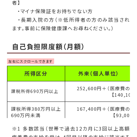
者】
・マイナ保険証をお持ちでない方
・長期入院の方（※低所得者の方のみ該当され
ます。事前に保険健康課へお尋ねください。）
自己負担限度額（月額）
所得区分
外来（個人単位）
252,600円＋（医療費の総
課税所得690万円以上
【140,100
課税所得380万円以上
167,400円＋（医療費の総
690万円未満
【93,000
※1 多数該当（世帯で過去12カ月に3回以上高額
課税所得145万円以上
80,100円＋（医療費の総額
380万円未満
【44,400