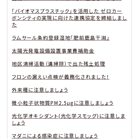
「バイオマスプラスチック」を活用した ゼロカー
ボンシティの実現に向けた連携協定を締結しまし
た
ラムサール条約登録湿地「肥前鹿島干潟」
太陽光発電設備設置事業費補助金
地区清掃活動（溝掃除）で出た残土処理
フロンの漏えい点検が義務化されました！
外来種に注意しましょう
微小粒子状物質PM2.5μgに注意しましょう
光化学オキシダント(光化学スモッグ)に注意しま
しょう
マダニによる感染症に注意しましょう