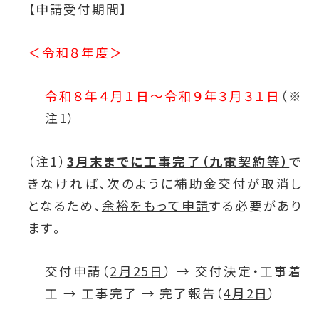
【申請受付期間】
＜令和８年度＞
令和８年４月１日～令和９年３月３１日
（※
注1）
（注1）
3月末までに工事完了（九電契約等）
で
きなければ、次のように補助金交付が取消し
となるため、
余裕をもって申請
する必要があり
ます。
交付申請（
2月25日
） → 交付決定・工事着
工 → 工事完了 → 完了報告（
4月2日
）