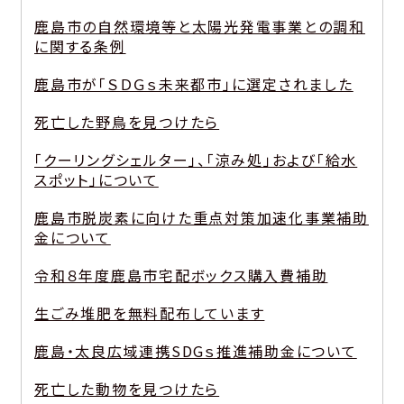
鹿島市の自然環境等と太陽光発電事業との調和
に関する条例
鹿島市が「ＳＤＧｓ未来都市」に選定されました
死亡した野鳥を見つけたら
「クーリングシェルター」、「涼み処」および「給水
スポット」について
鹿島市脱炭素に向けた重点対策加速化事業補助
金について
令和８年度鹿島市宅配ボックス購入費補助
生ごみ堆肥を無料配布しています
鹿島・太良広域連携SDGｓ推進補助金について
死亡した動物を見つけたら