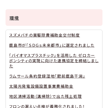
環境
スズメバチの巣駆除費補助金交付制度
鹿島市が「ＳＤＧｓ未来都市」に選定されました
「バイオマスプラスチック」を活用した ゼロカー
ボンシティの実現に向けた連携協定を締結しまし
た
ラムサール条約登録湿地「肥前鹿島干潟」
太陽光発電設備設置事業費補助金
地区清掃活動（溝掃除）で出た残土処理
フロンの漏えい点検が義務化されました！