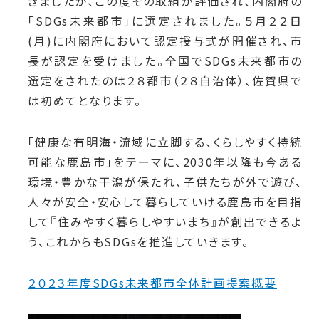
きましたが、この度その取組が評価され、内閣府の
「SDGs未来都市」に選定されました。
５
月２２日
(月)に内閣府において認定授与式が開催され、市
長が認定を受けました。
全国でSDGs未来都市の
選定をされたのは２８都市（２８自治体）、佐賀県で
は初めてとなります。
「健康な有明海・流域に立脚する、くらしやすく持続
可能な鹿島市」をテーマに、
2030年以降も今ある
環境・豊かな干潟が保たれ、子供たちが外で遊び、
人々が安全・安心して暮らしていける鹿島市を目指
して『住みやすく暮らしやすいまち』が創出できるよ
う、これからもSDGsを推進していきます。
２０２３年度SDGs未来都市全体計画提案概要