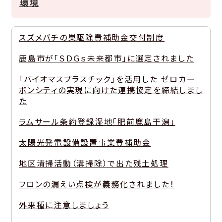
環境
スズメバチの巣駆除費補助金交付制度
鹿島市が「ＳＤＧｓ未来都市」に選定されました
「バイオマスプラスチック」を活用した ゼロカー
ボンシティの実現に向けた連携協定を締結しまし
た
ラムサール条約登録湿地「肥前鹿島干潟」
太陽光発電設備設置事業費補助金
地区清掃活動（溝掃除）で出た残土処理
フロンの漏えい点検が義務化されました！
外来種に注意しましょう