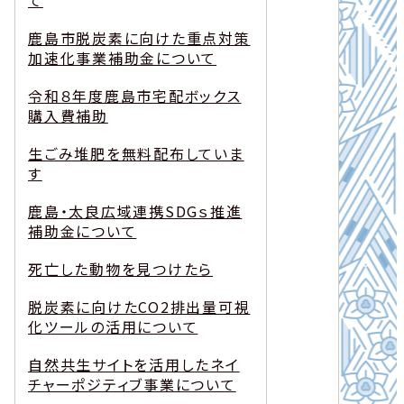
て
鹿島市脱炭素に向けた重点対策
加速化事業補助金について
令和８年度鹿島市宅配ボックス
購入費補助
生ごみ堆肥を無料配布していま
す
鹿島・太良広域連携SDGｓ推進
補助金について
死亡した動物を見つけたら
脱炭素に向けたCO2排出量可視
化ツールの活用について
自然共生サイトを活用したネイ
チャーポジティブ事業について