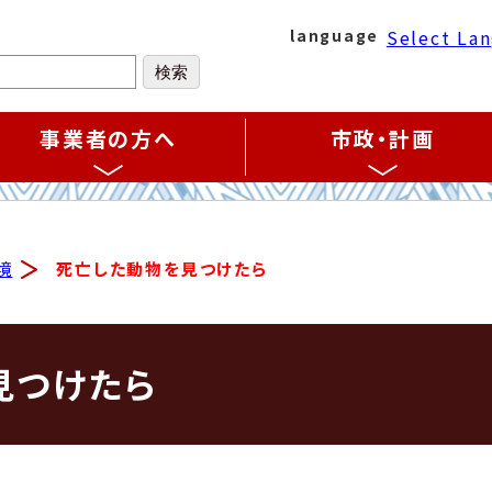
Select La
language
事業者の方へ
市政・計画
境
死亡した動物を見つけたら
見つけたら