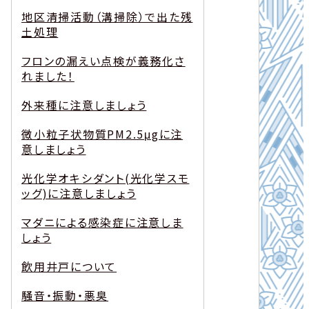
地区清掃活動（溝掃除）で出た残
土処理
フロンの漏えい点検が義務化さ
れました！
外来種に注意しましょう
微小粒子状物質PM2.5μgに注
意しましょう
光化学オキシダント(光化学スモ
ッグ)に注意しましょう
マダニによる感染症に注意しま
しょう
飲用井戸について
騒音・振動・悪臭