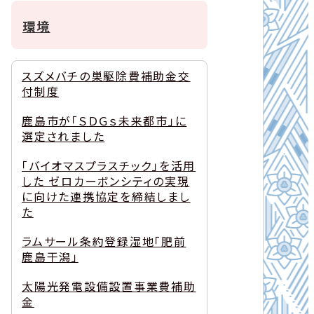
環境
スズメバチの巣駆除費補助金交
付制度
鹿島市が「ＳＤＧｓ未来都市」に
選定されました
「バイオマスプラスチック」を活用
した ゼロカーボンシティの実現
に向けた連携協定を締結しまし
た
ラムサール条約登録湿地「肥前
鹿島干潟」
太陽光発電設備設置事業費補助
金