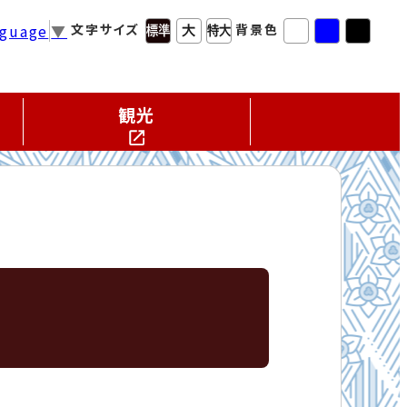
nguage
▼
文字サイズ
背景色
観光