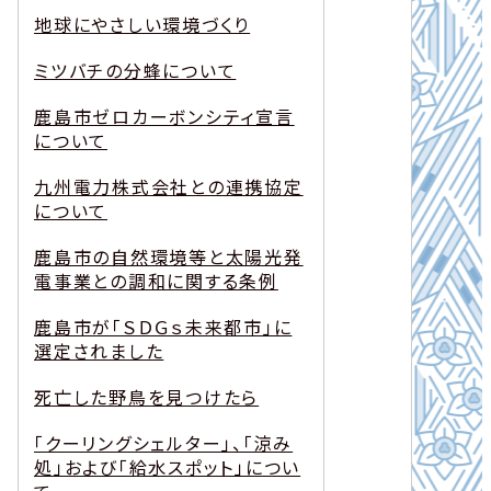
地球にやさしい環境づくり
ミツバチの分蜂について
鹿島市ゼロカーボンシティ宣言
について
九州電力株式会社との連携協定
について
鹿島市の自然環境等と太陽光発
電事業との調和に関する条例
鹿島市が「ＳＤＧｓ未来都市」に
選定されました
死亡した野鳥を見つけたら
「クーリングシェルター」、「涼み
処」および「給水スポット」につい